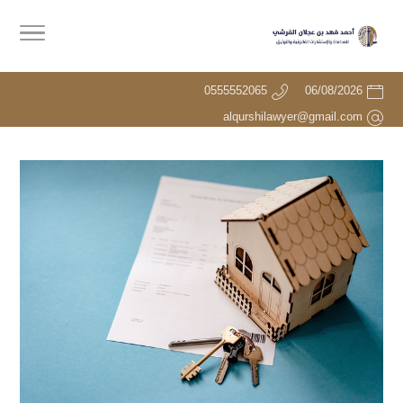
0555552065
06/08/2026
alqurshilawyer@gmail.com