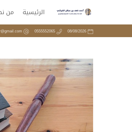
الرئيسية
من نح
er@gmail.com
0555552065
08/08/2026