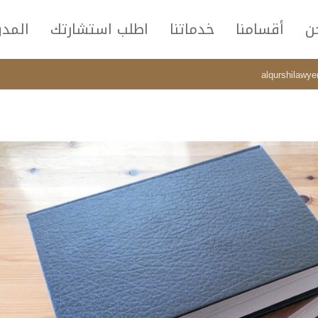
ن
أقسامنا
خدماتنا
اطلب استشارتك
المدو
alqurshilawy