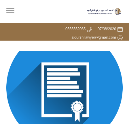
0555552065
07/08/2026
alqurshilawyer@gmail.com