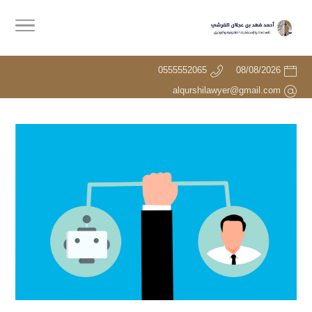
0555552065
08/08/2026
alqurshilawyer@gmail.com