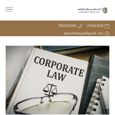
0555552065
07/08/2026
alqurshilawyer@gmail.com