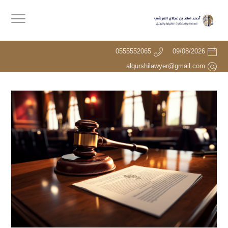
0555552065
09/08/2026
alqurshilawyer@gmail.com