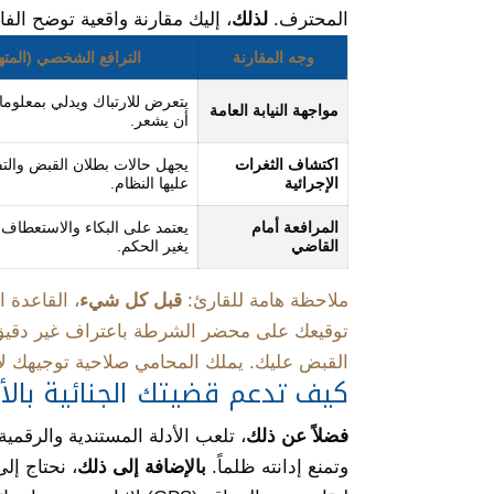
المحترف.
لذلك
، إليك مقارنة واقعية توضح الف
وجه المقارنة
الترافع الشخصي (المته
يتعرض للارتباك ويدلي بمعلوما
مواجهة النيابة العامة
أن يشعر.
اكتشاف الثغرات
يجهل حالات بطلان القبض والت
الإجرائية
عليها النظام.
المرافعة أمام
يعتمد على البكاء والاستعطاف 
القاضي
يغير الحكم.
ملاحظة هامة للقارئ:
قبل كل شيء
، القاعدة ا
توقيعك على محضر الشرطة باعتراف غير دقيق 
القبض عليك. يملك المحامي صلاحية توجيهك ل
كيف تدعم قضيتك الجنائية بالأدل
فضلاً عن ذلك
، تلعب الأدلة المستندية والرقمية 
وتمنع إدانته ظلماً.
بالإضافة إلى ذلك
، نحتاج إل