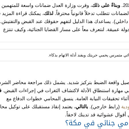
وبناءً على ذلك
، وفرت وزارة العدل ضمانات واسعة للمتهمين
مانات تتطلب تدخلاً قانونياً محترفاً.
لذلك
، يمكنك قراءة المزيد 
داخلي). يساعدك هذا الدليل لتفهم حقوقك عند القبض والتفتيش.
ة عميقة. لنتعرف معاً على مسار القضايا الجنائية، وكيف تنتزع
ئي متمرس يحمي حريتك ويفند أدلة الاتهام بذكاء.
اصيل واقعة الضبط بتركيز شديد. يشمل ذلك مراجعة محاضر الشر
امي مهارة استنطاق الأدلة لاكتشاف الثغرات في إجراءات القبض.
ف
اء تحقيقات النيابة العامة. ينسق المحامي خطوات الدفاع مع
ودية
(رابط خارجي).
بالتالي
، يعتمد إنقاذ مستقبلك على توكيل محام
أقوال عشوائية قد تدينك لاحقاً.
امي جنائي في مكة؟