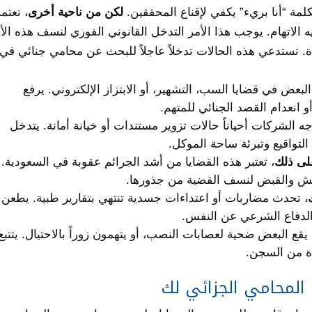
كلمة “أنا بريء” يكفي لإقناع المحققين.
لكن من ناحية أخرى
، تعتم
جيه الاتهام. يوجب هذا الأمر التدخل القانوني الفوري لنسف هذه الأد
دة. تستدعي هذه الحالات تدخلاً عاجلاً للبحث عن محامي جنائي في
البعض في قضايا السب، التشهير، أو الابتزاز الإلكتروني. يرفع
انعدام القصد الجنائي للمتهم.
جه الشركات أحياناً حالات تزوير مستندات أو خيانة أمانة. يتدخل
لتواقيع وتبرئة ساحة الموكل.
لى ذلك
، تعتبر هذه القضايا من أشد الجرائم عقوبة في السعودية.
تيش والقبض لنسف القضية من جذورها.
، تحدث مضاربات أو اعتداءات جسدية تنتهي بتقارير طبية. يطعن
 الدفاع الشرعي عن النفس.
 يقع البعض ضحية لعصابات النصب، أو يتهمون زوراً بالاحتيال. يتتبع
اة من السجن.
المحامي الجزائي لك