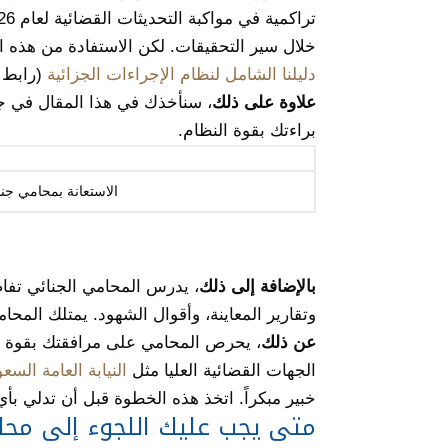
تراكمية في مواكبة التحديثات القضائية لعام 2026.
خلال سير التحقيقات. لكن الاستفادة من هذه الض
دليلنا الشامل لنظام الإجراءات الجزائية
(رابط 
علاوة على ذلك
، سنأخذك في هذا المقال في جول
براءتك بقوة النظام.
الاستعانة بمحامي جنا
بالإضافة إلى ذلك
، يدرس المحامي الجنائي تف
وتقارير المعاينة، وأقوال الشهود. يمتلك المح
عن ذلك
، يحرص المحامي على مرافقتك بقوة أثن
الجهات القضائية العليا مثل
النيابة العامة السع
خبير مبكراً. اتخذ هذه الخطوة قبل أن تدلي بأي 
متى يجب عليك اللجوء إلى مح