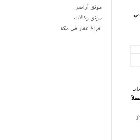
موثق أراضي
في
موثق وكالات
افراغ عقار في مكة
طة،
ضلاً
ٍ