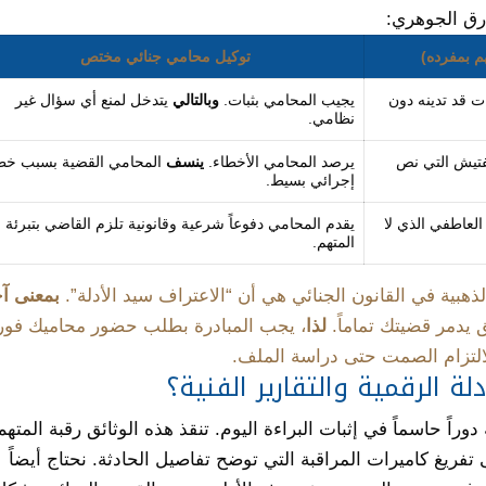
ارق الجوهري:
م بمفرده)
توكيل محامي جنائي مختص
ت قد تدينه دون
يجيب المحامي بثبات.
وبالتالي
يتدخل لمنع أي سؤال غير
نظامي.
فتيش التي نص
يرصد المحامي الأخطاء.
ينسف
المحامي القضية بسبب خط
إجرائي بسيط.
العاطفي الذي لا
يقدم المحامي دفوعاً شرعية وقانونية تلزم القاضي بتبرئة
المتهم.
لذهبية في القانون الجنائي هي أن “الاعتراف سيد الأدلة”.
بمعنى آ
يدمر قضيتك تماماً.
لذا
، يجب المبادرة بطلب حضور محاميك فور
التزام الصمت حتى دراسة الملف.
ة الرقمية والتقارير الفنية؟
دوراً حاسماً في إثبات البراءة اليوم. تنقذ هذه الوثائق رقبة المتهم
ى تفريغ كاميرات المراقبة التي توضح تفاصيل الحادثة. نحتاج أيضاً