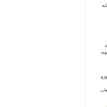
ابة
ه
يه.
 مبالغ مقطوعة. تتراوح هذه الأتعاب بين 4,000
عاب