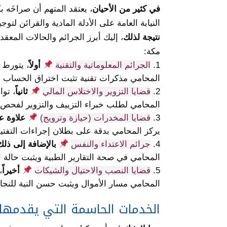
في كثير من الأحيان
، يعتقد المتهم أن صراخَه ب
النيابة العامة على الأدلة المادية والقرائن لتو
نتيجة لذلك
، إليك أبرز الجرائم والحالات المعق
مكة:
الجرائم المعلوماتية والتقنية
أولاً
، يتورط 
المحامي مذكرات تقنية تثبت اختراق الحساب أو 
قضايا التزوير والاختلاس المالي
ثانياً
، توا
المحامي لطلب خبراء التزييف والتزوير لفحص ا
قضايا المخدرات (حيازة وترويج)
علاوة ع
يركز المحامي بدقة على بطلان إجراءات التف
جرائم الاعتداء والنفس
بالإضافة إلى ذلك
المحامي في صحة التقارير الطبية ويثبت حالة
قضايا النصب والاحتيال والشيكات
أخيراً
،
المحامي مسار الأموال ويثبت حسن النية للنج
الخدمات الحاسمة التي يقدمها 