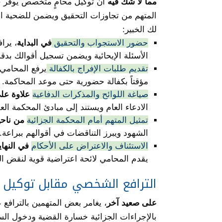
مما لا شك فيه
أن توكيل محامٍ متخصص يوفر حم
المتهم من تجاوزات التحقيق ويضمن للضحية ا
لك الخبير:
حضور الاستجواب والتحقيق
في البداية
، يرا
الأسئلة الإيحائية ويضمن تسجيل أقوالك بدقة
تقديم طلبات الإفراج بالكفالة
يرفع المحامي 
مؤقتاً بكفالة حضورية حتى موعد المحاكمة.
صياغة اللوائح والمذكرات الدفاعية
علاوة عل
الادعاء العام ويستند إلى مبادئ المحكمة الع
تمثيل المتهم أمام المحكمة الجزائية
من ناحي
الشهود ويبرز التناقضات في أقوالهم ببراعة.
الاستئناف والاعتراض على الأحكام
في النهاي
يقدم المحامي لائحة اعتراضية قوية لنقض ا
الترافع الشخصي مقابل توكيل
على صعيد آخر
، يغامر بعض المتهمين بالترافع
بالإجراءات الجزائية خسارة القضية ودخول ال