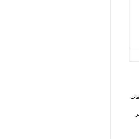
قات
ر