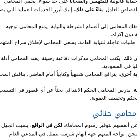
اية قانونية للمتهمين والضحايا على حد سواء. يحمي المحامي
لقصاص العادل.
بناءً على ذلك
، إليك أبرز الخدمات العملية التي يض
فقك المحامي إلى أقسام الشرطة والنيابة. يمنع المحامي توجيه
 دون إكراه.
طلبات عاجلة للنيابة العامة. يسعى المحامي لإطلاق سراح المتهم
ى ذلك
، يكتب المحامي مذكرات دفاعية رصينة. يفند المحامي أدلة
ليا في السعودية.
ة أخرى
، يترافع المحامي شفهياً وكتابياً أمام القاضي. يناقش المح
ة
، يدرس المحامي الحكم الابتدائي بحثاً عن أي قصور في التسبيب
لحكم وتخفيف العقوبة.
 محامي جنائي
 عن أنفسهم لتوفير رسوم المحاماة.
لكن في الواقع
، يسبب الجهل
سجن. تواجه المتهم جهة اتهام شرسة تتمثل في المدعي العام