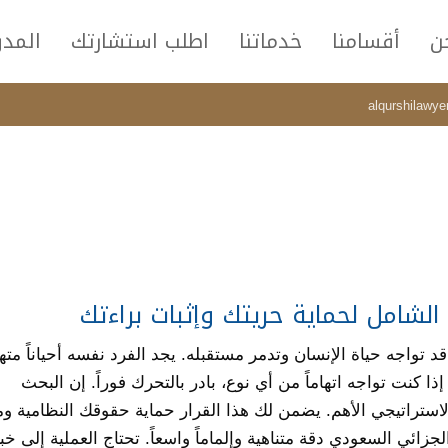
ن
أقسامنا
خدماتنا
اطلب استشارتك
المدو
alqurshilawy
شامل لحماية حريتك وإثبات براءتك
قد تواجه حياة الإنسان وتدمر مستقبله. يجد الفرد نفسه أحياناً متهم
 كنت تواجه اتهاماً من أي نوع، بادر بالتحرك فوراً. إن البحث
استراتيجي الأهم. يضمن لك هذا القرار حماية حقوقك النظامية وم
جزائي السعودي دقة متناهية وإلماماً واسعاً. تحتاج العملية إلى خب