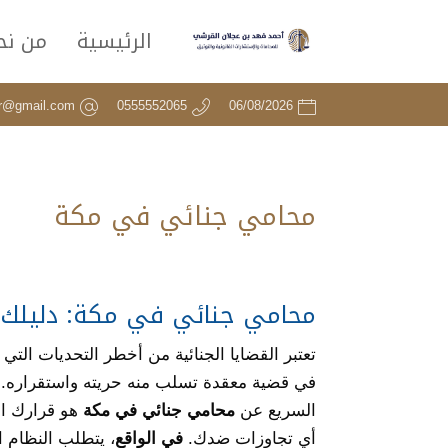
الرئيسية
من نح
er@gmail.com
0555552065
06/08/2026
محامي جنائي في مكة
محامي جنائي في مكة: دليلك ال
تعتبر القضايا الجنائية من أخطر التحديات التي 
في قضية معقدة تسلب منه حريته واستقراره. إذا
السريع عن
محامي جنائي في مكة
هو قرارك ال
أي تجاوزات ضدك.
في الواقع
، يتطلب النظام ال