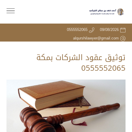
0555552065
09/08/2026
alqurshilawyer@gmail.com
توثيق عقود الشركات بمكة
0555552065