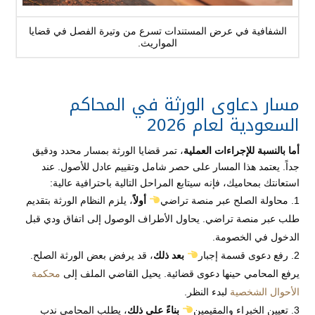
الشفافية في عرض المستندات تسرع من وتيرة الفصل في قضايا
المواريث.
مسار دعاوى الورثة في المحاكم
السعودية لعام 2026
أما بالنسبة للإجراءات العملية
، تمر قضايا الورثة بمسار محدد ودقيق
جداً. يعتمد هذا المسار على حصر شامل وتقييم عادل للأصول. عند
استعانتك بمحاميك، فإنه سيتابع المراحل التالية باحترافية عالية:
محاولة الصلح عبر منصة تراضي
أولاً
، يلزم النظام الورثة بتقديم
طلب عبر منصة تراضي. يحاول الأطراف الوصول إلى اتفاق ودي قبل
الدخول في الخصومة.
رفع دعوى قسمة إجبار
بعد ذلك
، قد يرفض بعض الورثة الصلح.
يرفع المحامي حينها دعوى قضائية. يحيل القاضي الملف إلى
محكمة
الأحوال الشخصية
لبدء النظر.
تعيين الخبراء والمقيمين
بناءً على ذلك
، يطلب المحامي ندب