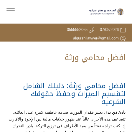
0555552065
07/08/2026
alqurshilawyer@gmail.com
افضل محامي ورثة
افضل محامي ورثة: دليلك الشامل
لتقسيم الميراث وحفظ حقوقك
الشرعية
بادئ ذي بدء
، يعتبر فقدان المورث صدمة عاطفية كبيرة على العائلة.
تتضاعف هذه الأحزان غالباً عند ظهور خلافات مالية بين الإخوة والأقارب.
إذا كنت تواجه تعنتاً من بقية الأطراف في توزيع التركة، بادر بالتحرك