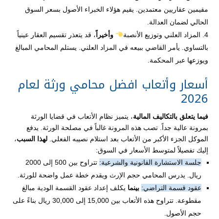
مقيمين عقاريين معتمدين. يقيم هؤلاء الخبراء الأصول بسعر السوق
الحالي لضمان العدالة.
المزاد العلني وتوزيع الأنصبة
وأخيراً
، قد يتعذر تقسيم العقار عينياً
بالتساوي. يأمر القاضي ببيعه في المزاد العلني. يستلم المحامي المبالغ
ويوزعها عبر المحكمة.
أسعار وأتعاب افضل محامي ورثة لعام
2026
فيما يتعلق بالتكاليف المالية
، يتميز نظام الأتعاب في قضايا الورثة
بمرونة عالية جداً. تصب هذه المرونة غالباً في مصلحة الورثة. يدفع
الموكل الجزء الأكبر من الأتعاب بعد استلام نصيبه الفعلي.
لهذا السبب
،
إليك تفصيلاً لمتوسط الأسعار في السوق:
جلسة الاستشارة القانونية والشرعية:
تتراوح بين 500 إلى 2000
ريال. يدرس المحامي حجم الإرث ويقدم خطة عمل واضحة للورثة.
عقود قسمة التراضي:
بينما
يكلف إعداد عقود القسمة الودية مبالغ
مقطوعة. تتراوح هذه الأتعاب بين 15,000 إلى 30,000 ريال بناءً على
حجم الأصول.