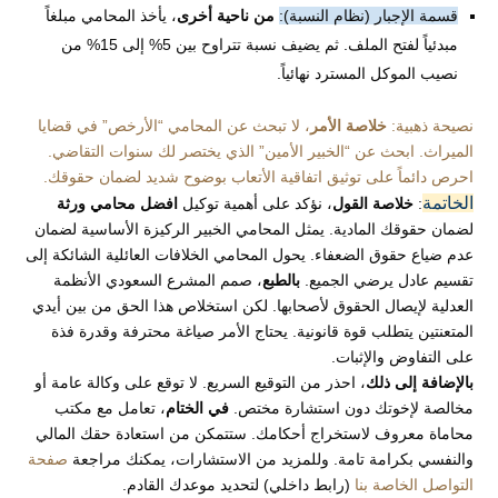
قسمة الإجبار (نظام النسبة):
من ناحية أخرى
، يأخذ المحامي مبلغاً
مبدئياً لفتح الملف. ثم يضيف نسبة تتراوح بين 5% إلى 15% من
نصيب الموكل المسترد نهائياً.
نصيحة ذهبية:
خلاصة الأمر
، لا تبحث عن المحامي “الأرخص” في قضايا
الميراث. ابحث عن “الخبير الأمين” الذي يختصر لك سنوات التقاضي.
احرص دائماً على توثيق اتفاقية الأتعاب بوضوح شديد لضمان حقوقك.
الخاتمة
:
خلاصة القول
، نؤكد على أهمية توكيل
افضل محامي ورثة
لضمان حقوقك المادية. يمثل المحامي الخبير الركيزة الأساسية لضمان
عدم ضياع حقوق الضعفاء. يحول المحامي الخلافات العائلية الشائكة إلى
تقسيم عادل يرضي الجميع.
بالطبع
، صمم المشرع السعودي الأنظمة
العدلية لإيصال الحقوق لأصحابها. لكن استخلاص هذا الحق من بين أيدي
المتعنتين يتطلب قوة قانونية. يحتاج الأمر صياغة محترفة وقدرة فذة
على التفاوض والإثبات.
بالإضافة إلى ذلك
، احذر من التوقيع السريع. لا توقع على وكالة عامة أو
مخالصة لإخوتك دون استشارة مختص.
في الختام
، تعامل مع مكتب
محاماة معروف لاستخراج أحكامك. ستتمكن من استعادة حقك المالي
والنفسي بكرامة تامة. وللمزيد من الاستشارات، يمكنك مراجعة
صفحة
التواصل الخاصة بنا
(رابط داخلي) لتحديد موعدك القادم.