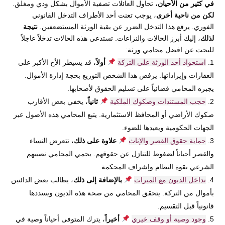
في كثير من الأحيان
، تحاول العائلات تصفية الأموال بشكل ودي ومغلق.
لكن من ناحية أخرى
، يوجب تعنت أحد الأطراف التدخل القانوني
الفوري. يرفع هذا التدخل الضرر عن بقية الورثة المستضعفين.
نتيجة
لذلك
، إليك أبرز الحالات والنزاعات. تستدعي هذه الحالات تدخلاً عاجلاً
للبحث عن افضل محامي ورثة:
استحواذ أحد الورثة على التركة
أولاً
، قد يسيطر الأخ الأكبر على
العقارات وإيراداتها. يرفض هذا الشخص التوزيع بحجة إدارة الأموال.
يجبره المحامي قضائياً على تسليم الحقوق لأصحابها.
حجب المستندات وصكوك الملكية
ثانياً
، يخفي بعض الأقارب
صكوك الأراضي أو المحافظ الاستثمارية. يتبع المحامي هذه الأصول عبر
الجهات الحكومية ويعيدها للضوء.
حماية حقوق القصر والإناث
علاوة على ذلك
، تتعرض النساء
والقصر أحياناً لضغوط للتنازل عن حقوقهم. يحمي المحامي نصيبهم
الشرعي بقوة النظام وإشراف المحكمة.
تداخل الديون مع الميراث
بالإضافة إلى ذلك
، يطالب بعض الدائنين
بأموال من التركة. يتحقق المحامي من صحة هذه الديون ويسددها
قانونياً قبل التقسيم.
وجود وصية أو وقف خيري
أخيراً
، يترك المتوفى أحياناً وصية في