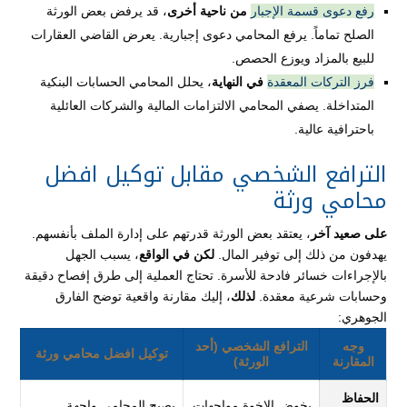
رفع دعوى قسمة الإجبار
من ناحية أخرى
، قد يرفض بعض الورثة
الصلح تماماً. يرفع المحامي دعوى إجبارية. يعرض القاضي العقارات
للبيع بالمزاد ويوزع الحصص.
فرز التركات المعقدة
في النهاية
، يحلل المحامي الحسابات البنكية
المتداخلة. يصفي المحامي الالتزامات المالية والشركات العائلية
باحترافية عالية.
الترافع الشخصي مقابل توكيل افضل
محامي ورثة
على صعيد آخر
، يعتقد بعض الورثة قدرتهم على إدارة الملف بأنفسهم.
يهدفون من ذلك إلى توفير المال.
لكن في الواقع
، يسبب الجهل
بالإجراءات خسائر فادحة للأسرة. تحتاج العملية إلى طرق إفصاح دقيقة
وحسابات شرعية معقدة.
لذلك
، إليك مقارنة واقعية توضح الفارق
الجوهري:
وجه
الترافع الشخصي (أحد
توكيل افضل محامي ورثة
المقارنة
الورثة)
الحفاظ
يخوض الإخوة مواجهات
يصبح المحامي واجهة