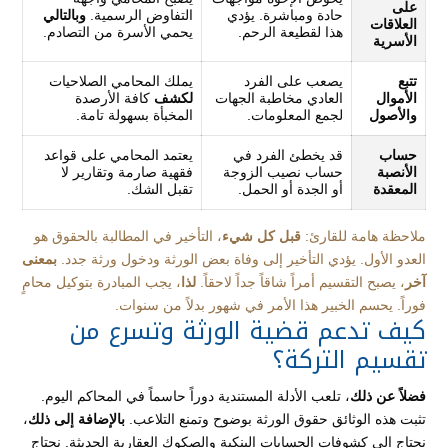
على
حادة ومباشرة. يؤدي
التفاوض الرسمية.
وبالتالي
العلاقات
هذا لقطيعة الرحم.
يحمي الأسرة من التصادم.
الأسرية
تتبع
يصعب على الفرد
يملك المحامي الصلاحيات
الأموال
العادي مخاطبة الجهات
لكشف
كافة الأرصدة
والأصول
لجمع المعلومات.
المخبأة بسهولة تامة.
حساب
قد يخطئ الفرد في
يعتمد المحامي على قواعد
الأنصبة
حساب نصيب الزوجة
فقهية صارمة وتقارير لا
المعقدة
أو الجدة أو الحمل.
تقبل الشك.
ملاحظة هامة للقارئ:
قبل كل شيء
، التأخير في المطالبة بالحقوق هو
العدو الأول. يؤدي التأخير إلى وفاة بعض الورثة ودخول ورثة جدد.
بمعنى
آخر
، يصبح التقسيم أمراً شاقاً جداً لاحقاً.
لذا
، يجب المبادرة بتوكيل محامٍ
فوراً. يحسم الخبير هذا الأمر في شهور بدلاً من سنوات.
كيف تدعم قضية الورثة وتسرع من
تقسيم التركة؟
فضلاً عن ذلك
، تلعب الأدلة المستندية دوراً حاسماً في المحاكم اليوم.
تثبت هذه الوثائق حقوق الورثة بوضوح وتمنع التلاعب.
بالإضافة إلى ذلك
،
نحتاج إلى كشوفات الحسابات البنكية والصكوك العقارية الحديثة. نحتاج