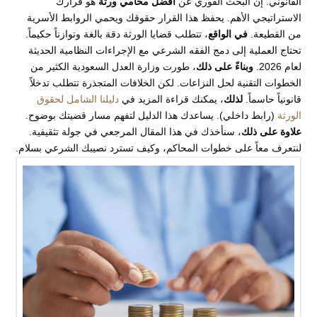
القانوني. إن البحث الفوري عن
افضل محامي ورثة
هو قرارك
الاستراتيجي الأهم. يحفظ هذا القرار حقوقك ويحمي الروابط الأسرية
من القطيعة.
في الواقع
، تتطلب قضايا الورثة دقة بالغة وتوازناً حكيماً.
تحتاج العملية إلى دمج الفقه الشرعي مع الإجراءات النظامية الحديثة
لعام 2026.
وبناءً على ذلك
، طورت وزارة العدل السعودية الكثير من
الخطوات التقنية لحل النزاعات. لكن الخلافات المتجذرة تتطلب تدخلاً
قانونياً حاسماً.
لذلك
، يمكنك قراءة المزيد في
دليلنا الشامل لحقوق
الورثة
(رابط داخلي). يساعدك هذا الدليل لتفهم مسار قضيتك بوضوح.
علاوة على ذلك
، سنأخذك في هذا المقال المرجعي في جولة تثقيفية.
لنتعرف معاً على خطوات المحاكم، وكيف تسترد نصيبك الشرعي بسلام.