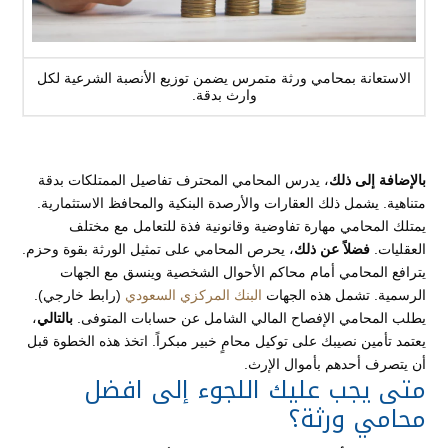
الاستعانة بمحامي ورثة متمرس يضمن توزيع الأنصبة الشرعية لكل
وارث بدقة.
بالإضافة إلى ذلك
، يدرس المحامي المحترف تفاصيل الممتلكات بدقة
متناهية. يشمل ذلك العقارات والأرصدة البنكية والمحافظ الاستثمارية.
يمتلك المحامي مهارة تفاوضية وقانونية فذة للتعامل مع مختلف
العقليات.
فضلاً عن ذلك
، يحرص المحامي على تمثيل الورثة بقوة وحزم.
يترافع المحامي أمام محاكم الأحوال الشخصية وينسق مع الجهات
الرسمية. تشمل هذه الجهات
البنك المركزي السعودي
(رابط خارجي).
يطلب المحامي الإفصاح المالي الشامل عن حسابات المتوفى.
بالتالي
،
يعتمد تأمين نصيبك على توكيل محامٍ خبير مبكراً. اتخذ هذه الخطوة قبل
أن يتصرف أحدهم بأموال الإرث.
متى يجب عليك اللجوء إلى افضل
محامي ورثة؟