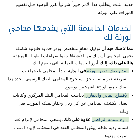
حدود الثلث. يتطلب هذا الأمر خبيراً شرعياً لفرز الوصية قبل تقسيم
الميراث على الورثة.
الخدمات الحاسمة التي يقدمها محامي
الورثة لك
مما لا شك فيه
أن توكيل محامٍ متخصص يوفر حماية قانونية شاملة.
يحمي المحامي أسرتك من الانشقاقات والصراعات الطويلة المرهقة.
بناءً على ذلك
، إليك أبرز الخدمات العملية التي يضمنها لك:
إصدار صك حصر الورثة
في البداية
، يبدأ المحامي بالإجراءات
السريعة عبر منصة ناجز. يستخرج المحامي الصك الرسمي. يحدد هذا
الصك جميع الورثة الشرعيين بوضوح.
الإفصاح المالي والعقاري
يخاطب المحامي البنك المركزي وكتابات
العدل. يكشف المحامي عن كل ريال وعقار يملكه المورث قبل
وفاته.
إدارة قسمة التراضي
علاوة على ذلك
، يسعى المحامي لإبرام عقد
قسمة ودية عادلة. يوثق المحامي العقد في المحكمة لإنهاء الملف
بصمت وهدوء.