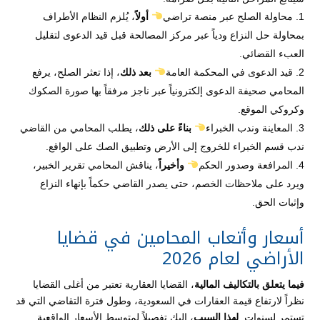
محاولة الصلح عبر منصة تراضي
أولاً
، يُلزم النظام الأطراف
بمحاولة حل النزاع ودياً عبر مركز المصالحة قبل قيد الدعوى لتقليل
العبء القضائي.
قيد الدعوى في المحكمة العامة
بعد ذلك
، إذا تعثر الصلح، يرفع
المحامي صحيفة الدعوى إلكترونياً عبر ناجز مرفقاً بها صورة الصكوك
وكروكي الموقع.
المعاينة وندب الخبراء
بناءً على ذلك
، يطلب المحامي من القاضي
ندب قسم الخبراء للخروج إلى الأرض وتطبيق الصك على الواقع.
المرافعة وصدور الحكم
وأخيراً
، يناقش المحامي تقرير الخبير،
ويرد على ملاحظات الخصم، حتى يصدر القاضي حكماً بإنهاء النزاع
وإثبات الحق.
أسعار وأتعاب المحامين في قضايا
الأراضي لعام 2026
فيما يتعلق بالتكاليف المالية
، القضايا العقارية تعتبر من أغلى القضايا
نظراً لارتفاع قيمة العقارات في السعودية، وطول فترة التقاضي التي قد
تستمر لسنوات.
لهذا السبب
، إليك تفصيلاً لمتوسط الأسعار الواقعية