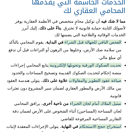
الخدمات الحاسمة التي يقدمها
المحامي العقاري لك
مما لا شك فيه
أن توكيل محامٍ متخصص في الأنظمة العقارية يوفر
لأصولك الثابتة حماية قانونية لا تخترق.
بناءً على ذلك
، إليك أبرز
الخدمات الوقائية والعلاجية التي يضمنها لك:
الفحص النافي للجهالة قبل الشراء
في البداية
، يقوم المحامي بالتأكد
من سلامة صك الأرض، وخلوها من الرهون أو النزاعات قبل أن تدفع
أي مبلغ مالي.
تحديث الصكوك الورقية وتحويلها لإلكترونية
يتابع المحامي إجراءات
منصة إحكام لتحديث الصكوك القديمة وتصحيح المساحات والحدود.
صياغة عقود التطوير والمقاولات
علاوة على ذلك
، يتولى هندسة العقود
بين مالك الأرض والمطور العقاري لضمان سير المشروع دون تعثرات
قانونية.
تمثيل الملاك أمام لجان الخبراء
من ناحية أخرى
، يرافق المحامي
لجان المساحة (المساحين) أثناء الشخوص على الأرض لضمان دقة
التقارير المساحية المرفوعة للقاضي.
استخراج حجج الاستحكام
في النهاية
، يتولى الإجراءات المعقدة لإثبات