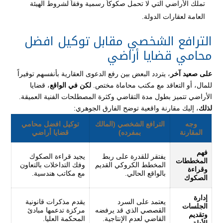
تملك الأراضي التي لا تحمل صكوكاً رسمية وفقاً لشروط الهيئة
العامة لعقارات الدولة.
الترافع الشخصي مقابل توكيل افضل
محامي قضايا أراضي
على صعيد آخر
، يتردد البعض بين رفع الدعوى العقارية بأنفسهم توفيراً
للمال، أو التعاقد مع مكتب محاماة مختص.
لكن في الواقع
، قضايا
الأراضي تتميز بطول مدة التقاضي وكثرة المصطلحات الفنية العميقة.
لذلك
، إليك مقارنة واقعية توضح الفارق الجوهري:
وجه
الترافع الشخصي (المالك
توكيل افضل محامي
المقارنة
بمفرده)
قضايا أراضي
فهم
يفتقر للقدرة على ربط
يجيد قراءة الصكوك
المخططات
المخطط الكروكي القديم
وفك التداخلات بالتعاون
وقراءة
بالواقع الحالي.
مع مكاتب هندسية.
الصكوك
إدارة
يعتمد على السرد
يقدم مذكرات قانونية
الجلسات
القصصي الذي قد يرفضه
مركزة تدعمها مبادئ
وتقديم
القاضي لعدم الإنتاجية.
المحكمة العليا.