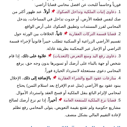
فورياً وحاسماً للبحث عن افضل محامي قضايا أراضي:
دعاوى إثبات الملكية وتداخل الصكوك
أولاً
، عند ظهور أكثر من
صك لنفس قطعة الأرض، أو حدوث تداخل في المساحات، يتدخل
المحامي لفرز المستندات وتطبيق الصكوك على أرض الواقع.
قضايا قسمة التركات العقارية
ثانياً
، الخلافات بين الورثة حول
تقسيم الأراضي الزراعية أو السكنية تتطلب خبيراً قانونياً لإجراء قسمة
التراضي أو الإجبار عبر المحكمة بطريقة عادلة.
دعاوى رفع اليد ومنع التعرض (التعديات)
علاوة على ذلك
، إذا قام
شخص أو جهة بالبناء على أرضك أو تسويرها بدون وجه حق، يرفع
المحامي دعوى مستعجلة لاسترداد الحيازة فوراً.
منازعات عقود البيع والشراء العقارية
بالإضافة إلى ذلك
، الإخلال
ببنود عقود بيع الأراضي (مثل عدم الإفراغ بعد استلام الثمن) يحتاج
لمحامي لإلزام البائع بنقل الملكية أو فسخ العقد واسترداد الأموال.
قضايا نزع الملكية للمنفعة العامة
أخيراً
، إذا تم نزع أرضك لصالح
مشاريع حكومية ولم تقتنع بقيمة التعويض، يتولى المحامي رفع تظلم
لإعادة التقييم المالي بشكل منصف.