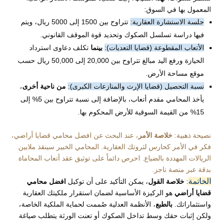
المعمول بها في السوق:
جلسة الاستشارة العقارية:
تتراوح بين 1500 إلى 5000 ريال، ويتم
فيها دراسة تسلسل الصكوك وتحديد قوة الموقف القانوني.
الأتعاب المقطوعة (قضايا التعديات):
بينما
تكلف دعاوى استرداد
الحيازة ورفع اليد مبالغ تتراوح بين 20,000 إلى 50,000 ريال حسب
موقع مساحة الأرض.
نسبة التحصيل (قضايا الإرث والمنازعات الكبرى):
من ناحية أخرى
،
يأخذ المحامي مقدم أتعاب، بالإضافة إلى نسبة تتراوح بين 5% إلى
15% من القيمة السوقية للأرض المحكوم بها.
نصيحة ذهبية:
خلاصة الأمر
، عند البحث عن افضل محامي قضايا أراضي،
فكر في الأمر كحارس لثروتك العقارية. المحامي الخبير سينقذ ملايين
الريالات المهددة بالضياع. احرص دائماً على توثيق عقد أتعاب المحاماة
بدقة عبر منصة ناجز.
الخاتمة
:
خلاصة القول
، يمكن التأكيد على أن توكيل
افضل محامي
قضايا أراضي
هو الركيزة الأساسية لضمان استقرار ملكيتك العقارية
واستثماراتك.
بالطبع
، الأنظمة العدلية صُممت لحماية الملكية الخاصة،
ولكن إثبات حقك وسط تداخل الصكوك أو تعنت الورثة يتطلب صياغة