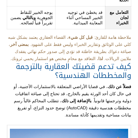
الأدلة
التعامل مع
قد يخطئ في توجيه
يوجه الخبير للنقاط
لجان
الخبير المساحي أثناء
الجوهرية
وبالتالي
يضمن
الخبراء
المعاينة الميدانية.
تقريراً فنياً لصالحه.
ملاحظة هامة للقارئ:
قبل كل شيء
، القضاء العقاري يعتمد بشكل شبه
كلي على الوثائق وتقارير الخبراء وليس فقط على الشهود.
بمعنى آخر
،
صياغة دعواك بطريقة خاطئة قد تؤدي إلى صدور حكم نهائي يفقدك
ملايين الريالات.
لذا
، التعاقد مع محامٍ مختص هو استثمار يحمي ثروتك.
كيف تدعم قضيتك العقارية بالترجمة
والمخططات الهندسية؟
فضلاً عن ذلك
، في قضايا الأراضي المتعلقة بالاستثمارات الأجنبية، أو
في حال كان أحد الورثة يقيم بالخارج، قد تحتاج إلى صياغة اتفاقيات
دولية وترجمتها قانونياً.
بالإضافة إلى ذلك
، تتطلب المحاكم غالباً رسم
مخططات هندسية دقيقة (AutoCAD) توضح حدود النزاع، أو تفريغ
بيانات مساحية وتقديمها كأدلة مساندة.