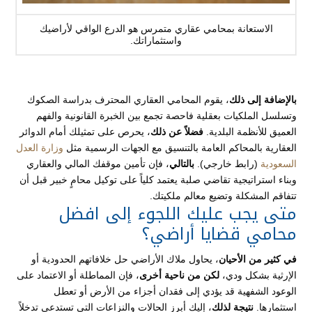
الاستعانة بمحامي عقاري متمرس هو الدرع الواقي لأراضيك
واستثماراتك.
بالإضافة إلى ذلك
، يقوم المحامي العقاري المحترف بدراسة الصكوك
وتسلسل الملكيات بعقلية فاحصة تجمع بين الخبرة القانونية والفهم
العميق للأنظمة البلدية.
فضلاً عن ذلك
، يحرص على تمثيلك أمام الدوائر
العقارية بالمحاكم العامة بالتنسيق مع الجهات الرسمية مثل
وزارة العدل
السعودية
(رابط خارجي).
بالتالي
، فإن تأمين موقفك المالي والعقاري
وبناء استراتيجية تقاضي صلبة يعتمد كلياً على توكيل محامٍ خبير قبل أن
تتفاقم المشكلة وتضيع معالم ملكيتك.
متى يجب عليك اللجوء إلى افضل
محامي قضايا أراضي؟
في كثير من الأحيان
، يحاول ملاك الأراضي حل خلافاتهم الحدودية أو
الإرثية بشكل ودي،
لكن من ناحية أخرى
، فإن المماطلة أو الاعتماد على
الوعود الشفهية قد يؤدي إلى فقدان أجزاء من الأرض أو تعطل
استثمارها.
نتيجة لذلك
، إليك أبرز الحالات والنزاعات التي تستدعي تدخلاً