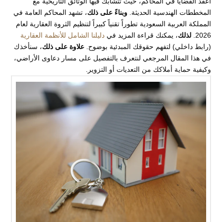
أعقد القضايا في المحاكم، حيث تتشابك فيها الوثائق التاريخية مع
المخططات الهندسية الحديثة.
وبناءً على ذلك
، تشهد المحاكم العامة في
المملكة العربية السعودية تطوراً تقنياً كبيراً لتنظيم الثروة العقارية لعام
2026.
لذلك
، يمكنك قراءة المزيد في
دليلنا الشامل للأنظمة العقارية
(رابط داخلي) لتفهم حقوقك المبدئية بوضوح.
علاوة على ذلك
، سنأخذك
في هذا المقال المرجعي لنتعرف بالتفصيل على مسار دعاوى الأراضي،
وكيفية حماية أملاكك من التعديات أو التزوير.