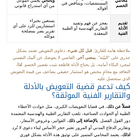
محامي
وبالتالي
يحمي الموكل
المستشفيات، ويتناقض في
الخصم
من أي استدراج قانوني.
أقواله.
يستعين بخبراء
تقديم
يعجز عن فهم وتفنيد
استشاريين للرد على أي
الأدلة
التقارير الهندسية أو الطبية
تقرير يضر بمصلحة
الفنية
المعقدة.
موكله.
ملاحظة هامة للقارئ:
قبل كل شيء
، دعاوى التعويض تعتمد بشكل
جذري على “البيّنة”.
بمعنى آخر
، القاضي لا يعوضك عن ألمك النفسي
لمجرد البكاء أمامه، بل يحتاج لأدلة قاطعة تثبت تقصير الخصم.
لذا
،
التعاقد مع محامٍ مختص هو استثمار حقيقي يضاعف من قيمة التعويض
الذي ستحصل عليه.
كيف تدعم قضية التعويض بالأدلة
والتقارير الفنية الموثقة؟
فضلاً عن ذلك
، في قضايا التعويضات الكبرى، مثل حوادث الأخطاء
الطبية أو الحوادث الصناعية، تلعب التقارير الطبية والهندسية المعتمدة
دور القول الفصل.
بالإضافة إلى ذلك
، الفواتير، وعروض الأسعار،
وتقارير الدفاع المدني أو المرور تعتبر حجر الأساس لبناء دعوى لا تُرد.
لذلك
، يعتمد المحامي المتميز على توثيق هذه الأدلة بشكل فوري