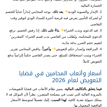
الخسارة المالية.
الإنذار والتسوية الودية
بعد ذلك
، يوجه المحامي إنذاراً عدلياً للخصم
أو لشركة التأمين يعرض فيه فرصة أخيرة للسداد الودي لتوفير وقت
التقاضي.
قيد الدعوى وندب الخبراء
بناءً على ذلك
، إذا رفض الخصم، ترفع
الدعوى للمحكمة، ويُطلب من القاضي ندب قسم الخبراء “المقدرين”
لتقييم حجم الضرر بدقة مادية.
المرافعة وإصدار حكم التعويض
وأخيراً
، يناقش المحامي تقرير
الخبراء ويثبت استحقاقك للمبلغ، حتى يصدر القاضي حكماً إلزامياً بدفع
التعويض كاملاً.
أسعار وأتعاب المحامين في قضايا
التعويض لعام 2026
فيما يتعلق بالتكاليف المالية
، يتميز نظام الأتعاب في قضايا التعويضات
بالمرونة العالية التي تصب في مصلحة المتضرر، نظراً لأن الموكل قد لا
يمتلك سيولة نقدية كافية.
لهذا السبب
، إليك تفصيلاً لمتوسط الأسعار
الواقعية المعمول بها: