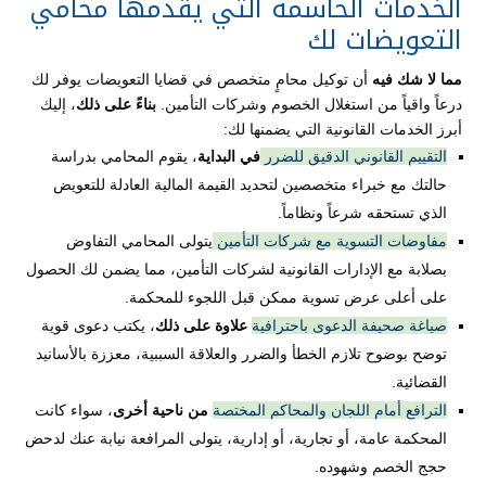
الخدمات الحاسمة التي يقدمها محامي
التعويضات لك
مما لا شك فيه
أن توكيل محامٍ متخصص في قضايا التعويضات يوفر لك
درعاً واقياً من استغلال الخصوم وشركات التأمين.
بناءً على ذلك
، إليك
أبرز الخدمات القانونية التي يضمنها لك:
التقييم القانوني الدقيق للضرر
في البداية
، يقوم المحامي بدراسة
حالتك مع خبراء متخصصين لتحديد القيمة المالية العادلة للتعويض
الذي تستحقه شرعاً ونظاماً.
مفاوضات التسوية مع شركات التأمين
يتولى المحامي التفاوض
بصلابة مع الإدارات القانونية لشركات التأمين، مما يضمن لك الحصول
على أعلى عرض تسوية ممكن قبل اللجوء للمحكمة.
صياغة صحيفة الدعوى باحترافية
علاوة على ذلك
، يكتب دعوى قوية
توضح بوضوح تلازم الخطأ والضرر والعلاقة السببية، معززة بالأسانيد
القضائية.
الترافع أمام اللجان والمحاكم المختصة
من ناحية أخرى
، سواء كانت
المحكمة عامة، أو تجارية، أو إدارية، يتولى المرافعة نيابة عنك لدحض
حجج الخصم وشهوده.