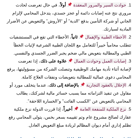
حوادث السير والمرور المعقدة
أولاً
، في حال تعرضت لحادث
مروري نتج عنه إصابات دائمة أو عجز جسدي، يتدخل المحامي لإلزام
الجاني أو شركة التأمين بدفع “الدية” أو “الأروش” والتعويض عن الأضرار
المادية لسيارتك.
الأخطاء الطبية والإهمال
ثانياً
، الأخطاء التي تقع في المستشفيات
تتطلب محامياً خبيراً للتعامل مع اللجان الطبية الشرعية لإثبات الخطأ
الطبي والمطالبة بتعويض مالي ضخم يجبر الضرر الجسدي والنفسي.
إصابات العمل وحوادث العمال
علاوة على ذلك
، إذا تعرضت
لإصابة أثناء تأدية مهامك الوظيفية وتنصلت الشركة من مسؤوليتها، يرفع
المحامي دعوى عمالية للمطالبة بتعويضات ونفقات العلاج كاملة.
الإخلال بالعقود التجارية
بالإضافة إلى ذلك
، عندما يتخلف مورد أو
مقاول عن تنفيذ التزاماته مما يسبب خسائر مالية لشركتك، يطالب
المحامي بالتعويض عن “الكسب الفائت” و”الخسارة اللاحقة”.
نزع الملكية للمنفعة العامة
أخيراً
، إذا قررت الدولة نزع ملكية
عقارك لصالح مشروع عام وتم تقييمه بسعر بخس، يتولى المحامي رفع
تظلم إداري أمام ديوان المظالم لزيادة مبلغ التعويض العادل.