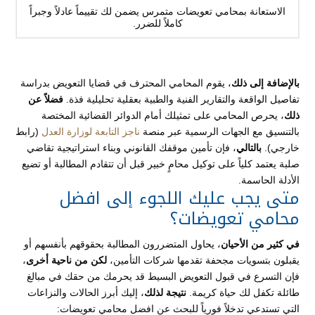
الاستعانة بمحامي تعويضات متمرس يضمن لك تقييماً عادلاً وجبراً
كاملاً للضرر.
بالإضافة إلى ذلك
، يقوم المحامي المحترف في قضايا التعويض بدراسة
تفاصيل الواقعة والتقارير الفنية والطبية بعقلية تحليلية فذة.
فضلاً عن
ذلك
، يحرص المحامي على تمثيلك أمام الدوائر القضائية المختصة
بالتنسيق مع الجهات الرسمية عبر منصة
ناجز التابعة لوزارة العدل
(رابط
خارجي).
بالتالي
، فإن تأمين موقفك القانوني وبناء استراتيجية تقاضي
صلبة يعتمد كلياً على توكيل محامٍ خبير قبل أن تتقادم المطالبة أو تضيع
الأدلة الحاسمة.
متى يجب عليك اللجوء إلى افضل
محامي تعويضات؟
في كثير من الأحيان
، يحاول المتضررون المطالبة بحقوقهم بأنفسهم أو
يقبلون بتسويات مجحفة تقدمها شركات التأمين،
لكن من ناحية أخرى
،
فإن التسرع في قبول التعويض البسيط قد يحرمك من حقك في مبالغ
طائلة تكفل لك حياة كريمة.
نتيجة لذلك
، إليك أبرز الحالات والنزاعات
التي تستدعي تدخلاً فورياً للبحث عن افضل محامي تعويضات: