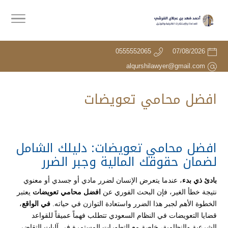
0555552065
07/08/2026
alqurshilawyer@gmail.com
افضل محامي تعويضات
افضل محامي تعويضات: دليلك الشامل
لضمان حقوقك المالية وجبر الضرر
بادئ ذي بدء
، عندما يتعرض الإنسان لضرر مادي أو جسدي أو معنوي
نتيجة خطأ الغير، فإن البحث الفوري عن
افضل محامي تعويضات
يعتبر
الخطوة الأهم لجبر هذا الضرر واستعادة التوازن في حياته.
في الواقع
،
قضايا التعويضات في النظام السعودي تتطلب فهماً عميقاً للقواعد
الشرعية والنظامية، خاصة مع التطورات المستمرة في آليات التقاضي