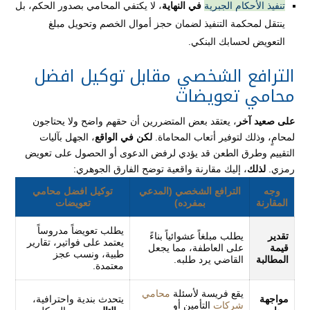
تنفيذ الأحكام الجبرية
في النهاية
، لا يكتفي المحامي بصدور الحكم، بل
ينتقل لمحكمة التنفيذ لضمان حجز أموال الخصم وتحويل مبلغ
التعويض لحسابك البنكي.
الترافع الشخصي مقابل توكيل افضل
محامي تعويضات
على صعيد آخر
، يعتقد بعض المتضررين أن حقهم واضح ولا يحتاجون
لمحامٍ، وذلك لتوفير أتعاب المحاماة.
لكن في الواقع
، الجهل بآليات
التقييم وطرق الطعن قد يؤدي لرفض الدعوى أو الحصول على تعويض
رمزي.
لذلك
، إليك مقارنة واقعية توضح الفارق الجوهري:
وجه
الترافع الشخصي (المدعي
توكيل افضل محامي
المقارنة
بمفرده)
تعويضات
يطلب تعويضاً مدروساً
تقدير
يطلب مبلغاً عشوائياً بناءً
يعتمد على فواتير، تقارير
قيمة
على العاطفة، مما يجعل
طبية، ونسب عجز
المطالبة
القاضي يرد طلبه.
معتمدة.
يقع فريسة لأسئلة
محامي
مواجهة
يتحدث بندية واحترافية،
شركات
التأمين أو