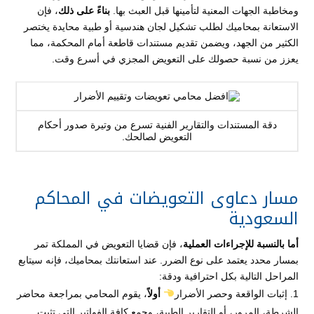
ومخاطبة الجهات المعنية لتأمينها قبل العبث بها.
بناءً على ذلك
، فإن
الاستعانة بمحاميك لطلب تشكيل لجان هندسية أو طبية محايدة يختصر
الكثير من الجهد، ويضمن تقديم مستندات قاطعة أمام المحكمة، مما
يعزز من نسبة حصولك على التعويض المجزي في أسرع وقت.
دقة المستندات والتقارير الفنية تسرع من وتيرة صدور أحكام
التعويض لصالحك.
مسار دعاوى التعويضات في المحاكم
السعودية
أما بالنسبة للإجراءات العملية
، فإن قضايا التعويض في المملكة تمر
بمسار محدد يعتمد على نوع الضرر. عند استعانتك بمحاميك، فإنه سيتابع
المراحل التالية بكل احترافية ودقة:
إثبات الواقعة وحصر الأضرار
أولاً
، يقوم المحامي بمراجعة محاضر
الشرطة، المرور، أو التقارير الطبية، وجمع كافة الفواتير التي تثبت