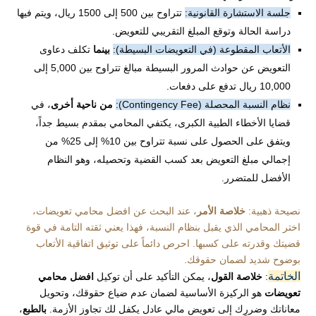
جلسة الاستشارة القانونية:
تتراوح بين 500 إلى 1500 ريال، ويتم فيها
دراسة الحالة وتوقع المبلغ التقريبي للتعويض.
الأتعاب المقطوعة (في التعويضات البسيطة):
بينما
تكلف دعاوى
التعويض عن حوادث المرور البسيطة مبالغ تتراوح بين 5,000 إلى
10,000 ريال تدفع على دفعات.
نظام النسبة المحصلة (Contingency Fee):
من ناحية أخرى
، في
قضايا الأخطاء الطبية الكبرى، يكتفي المحامي بمقدم بسيط جداً،
ويتفق على الحصول على نسبة تتراوح بين 10% إلى 25% من
إجمالي مبلغ التعويض بعد كسب القضية وتحصيله، وهو النظام
الأفضل للمتضرر.
نصيحة ذهبية:
خلاصة الأمر
، عند البحث عن افضل محامي تعويضات،
اختر المحامي الذي يقبل بنظام النسبة، فهذا يعني ثقته التامة في قوة
قضيتك وقدرته على كسبها. احرص دائماً على توثيق اتفاقية الأتعاب
بوضوح شديد لضمان حقوقك.
الخاتمة
:
خلاصة القول
، يمكن التأكيد على أن توكيل
افضل محامي
تعويضات
هو الركيزة الأساسية لضمان عدم ضياع حقوقك، وتحويل
معاناتك وضررِك إلى تعويض مالي عادل يكفل لك تجاوز الأزمة.
بالطبع
،