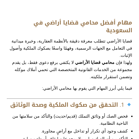
مهام أفضل محامي قضايا أراضي في
السعودية
قضايا الأراضي تتطلب معرفة دقيقة بالأنظمة العقارية، وخبرة ميدانية
في التعامل مع الجهات الرسمية، وفهمًا واسعًا بصكوك الملكية وأصول
الإثبات.
ولهذا فإن
محامي قضايا الأراضي
لا يكتفي برفع دعوى فقط، بل يقدم
مجموعة من الخدمات القانونية المتخصصة التي تحمي أملاك موكله
وتضمن استقرار ملكيته.
فيما يلي أبرز المهام التي يقوم بها محامي الأراضي:
1.
التحقق من صكوك الملكية وصحة الوثائق
فحص الصك أو وثائق التملك (قديم/حديث) والتأكد من سلامتها من
الناحية النظامية.
كشف وجود أي تكرار أو تداخل مع أراضٍ مجاورة.
التأكد من أن الصك سليم ولا يوجد عليه إيقاف أو طعن سابق.