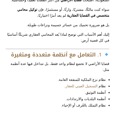
السعودية، أصبحت
قضايا الأراضي
من أكثر القضايا تعقيدًا وحساسية.
سواء كنت مالكًا، مشتريًا، وارثًا، أو مستثمرًا، فإن
توكيل محامي
متخصص في القضايا العقارية
لم يعد أمرًا اختياريًا،
بل هو ضرورة تحميك من خسائر جسيمة ونزاعات طويلة.
إليك أهم الأسباب التي توضح لماذا يُعد المحامي العقاري شريكًا أساسيًا
في كل قضية أرض:
1.
التعامل مع أنظمة متعددة ومتغيرة
قضايا الأراضي لا تخضع لنظام واحد فقط، بل تتداخل فيها عدة أنظمة
مثل:
نظام نزع الملكية للمنفعة العامة.
نظام
التسجيل العيني للعقار
.
أنظمة التوثيق.
أنظمة البلديات والارتدادات.
نظام التملك بالعُرف أو الإحياء.