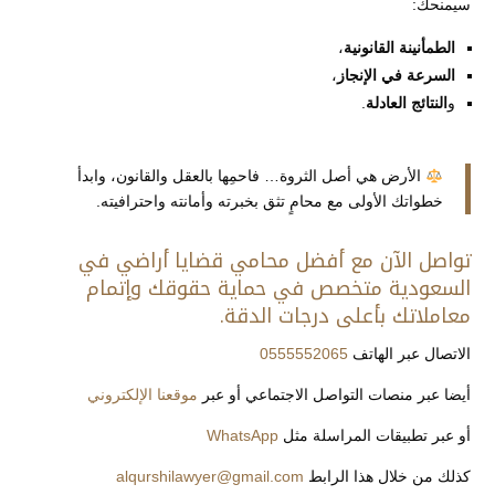
سيمنحك:
الطمأنينة القانونية
،
السرعة في الإنجاز
،
و
النتائج العادلة
.
الأرض هي أصل الثروة… فاحمِها بالعقل والقانون، وابدأ
خطواتك الأولى مع محامٍ تثق بخبرته وأمانته واحترافيته.
تواصل الآن مع أفضل محامي قضايا أراضي في
السعودية متخصص في حماية حقوقك وإتمام
معاملاتك بأعلى درجات الدقة.
الاتصال عبر الهاتف
0555552065
أيضا عبر منصات التواصل الاجتماعي أو عبر
موقعنا الإلكتروني
أو عبر تطبيقات المراسلة مثل
WhatsApp
كذلك من خلال هذا الرابط
alqurshilawyer@gmail.com