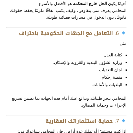
أحيانًا يكون
الحل خارج المحكمة
هو الأفضل والأسرع.
المحامي يعرف متى يتفاوض، وكيف يكتب اتفاقًا ملزمًا يحفظ حقوقك
قانونيًا، دون الدخول في مسارات قضائية طويلة.
6.
التعامل مع الجهات الحكومية باحتراف
مثل:
كتابة العدل.
وزارة الشؤون البلدية والقروية والإسكان.
لجان التعديات.
منصة إحكام.
البلديات والأمانات.
المحامي ينجز طلباتك ويدافع عنك أمام هذه الجهات بما يضمن تسريع
الإجراءات وحماية المصالح.
7.
حماية استثماراتك العقارية
إذا كنت مستثمرًا أو تملك عدة أراضٍ، فإن المحامي يساعدك في: